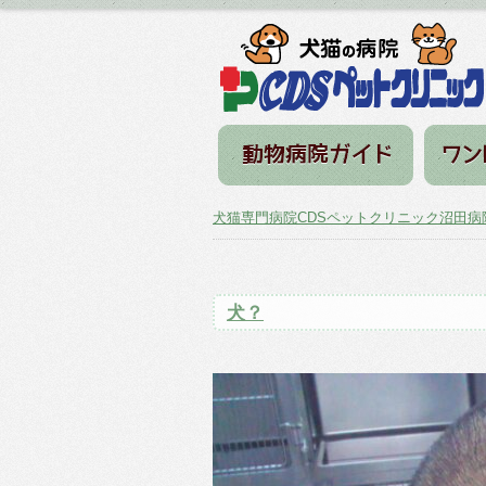
犬猫専門病院CDSペットクリニック沼田病
犬？