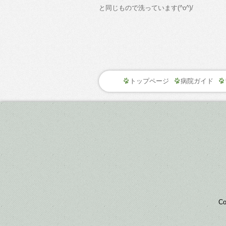
と同じもので洗っています(^o^)/
トップページ
病院ガイド
C